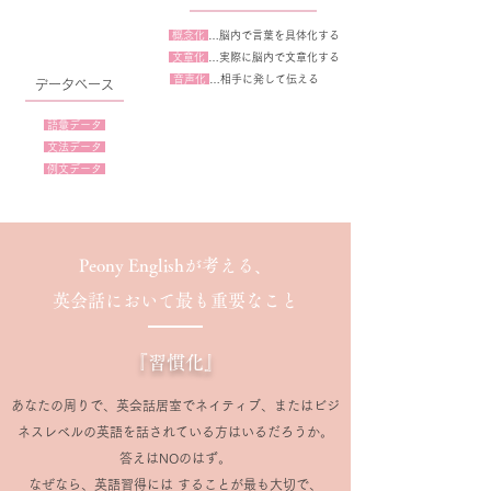
概念化
…脳内で言葉を具体化する
文章化
…実際に脳内で文章化する
音声化
…相手に発して伝える
​データベース
語彙データ
文法データ
​アウトプット
​ 例文データ
Peony Englishが考える、
英会話において最も重要なこと
『習慣化』
あなたの周りで、英会話居室でネイティブ、またはビジ
ネスレベルの英語を話されている方はいるだろうか。
答えはNOのはず。
なぜなら、英語習得には することが最も大切で、