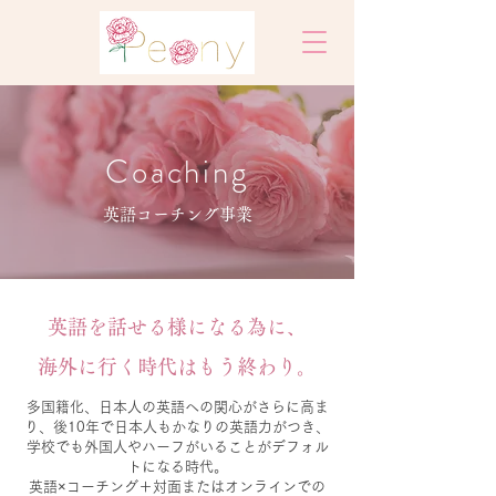
​Coaching
英語コーチング事業
英語を話せる様になる為に、
海外に行く時代はもう終わり。
多国籍化、日本人の英語への関心がさらに高ま
り、後10年で日本人もかなりの英語力がつき、
学校でも外国人やハーフがいることがデフォル
トになる時代。
英語×コーチング＋対面またはオンラインでの