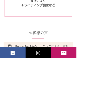
進捗により
＋ライティング強化など
お客様の声
Peony Englishのコーチングにより、英語
を学習しないと気持ち悪くなり、外国人に
対する抵抗感がなくなった。
4ヶ月の学習を通して、英語嫌いから次は
ビジネスレベルへ、と学習意欲が湧いた。
毎日日記を提出し、採点してもらうことで
文法や、どの様に情報にアクセスすればい
いか『検素の仕方』がクリアになった。
全く聞き取れなかったリスニング問題も、