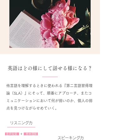
英語はどの様にして話せる様になる？
他言語を理解するときに使われる『第二言語習得理
論（SLA）』にそって、順番にアプローチ、またコ
ミュニケーションにおいて何が弱いのか、個人の弱
点を見つけながらせめていく。
リスニング力
音声知覚
＋
意味理解
​スピーキング力